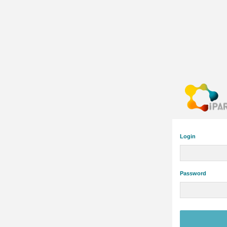
Login
Password