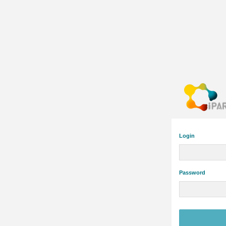
Login
Password