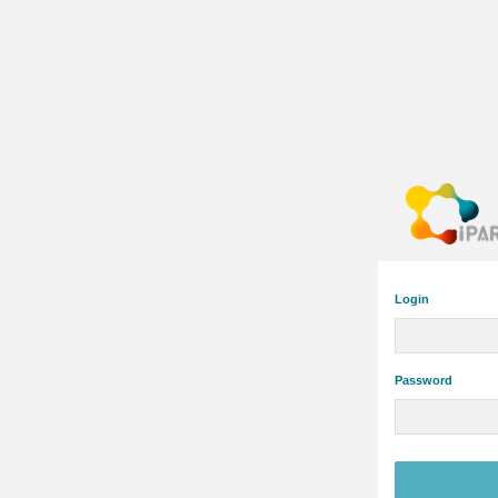
Login
Password