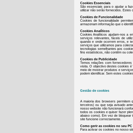
Cookies Essenciais
São essenciais para o ajudar a faz
utilizar não serão fornecidos. Estes
Cookies de Funcionalidade
Cookies de funcionalidade permit
armazenam informação que o identif
Cookies Analíticos
Cookies Analíticos ajudam-nos a e
serviços relevantes, fáceis de util
quando e onde ocorrem erros, e te
serviços que utilizamos para colec
tecnologias semelhantes aos cooki
fins estatísticos, não contêm ou col
Cookies de Publicidade
Temos relações com fornecedores c
visita. O objectivo destes cookies
meio de mostrar produtos e serviço
podem identificar. Sem estes cookie
Gestão de cookies
A maioria dos browsers permitem q
terceiros) ou que seja avisado ant
nosso website não funcionará confo
todos os cookies e quiser fazer ple
abaixo como). Em vez de bloquear t
site funcione correctamente.
Como gerir as cookies no seu PC
Para activar os cookies no nosso sit