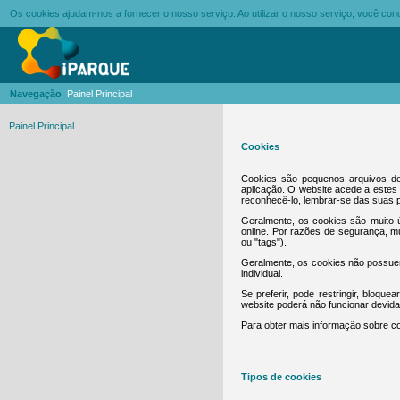
Os cookies ajudam-nos a fornecer o nosso serviço. Ao utilizar o nosso serviço, você c
Navegação
Painel Principal
Painel Principal
Cookies
Cookies são pequenos arquivos de
aplicação. O website acede a estes 
reconhecê-lo, lembrar-se das suas p
Geralmente, os cookies são muito ú
online. Por razões de segurança, 
ou "tags").
Geralmente, os cookies não possuem
individual.
Se preferir, pode restringir, bloqu
website poderá não funcionar devid
Para obter mais informação sobre co
Tipos de cookies