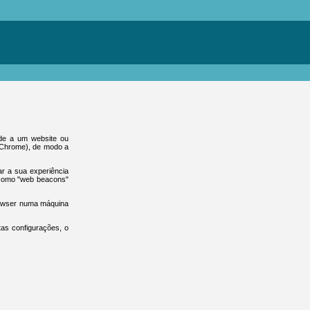
ede a um website ou
e Chrome), de modo a
ar a sua experiência
 como "web beacons"
browser numa máquina
tas configurações, o