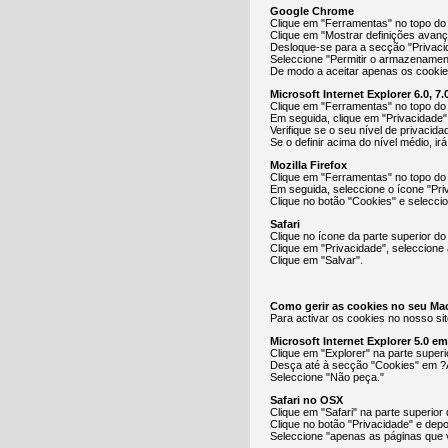
Google Chrome
Clique em "Ferramentas" no topo do 
Clique em "Mostrar definições avan
Desloque-se para a secção "Privacid
Seleccione "Permitir o armazenamen
De modo a aceitar apenas os cookies
Microsoft Internet Explorer 6.0, 7.0
Clique em "Ferramentas" no topo do
Em seguida, clique em "Privacidade"
Verifique se o seu nível de privacid
Se o definir acima do nível médio, ir
Mozilla Firefox
Clique em "Ferramentas" no topo do
Em seguida, seleccione o ícone "Pri
Clique no botão "Cookies" e selecci
Safari
Clique no ícone da parte superior do
Clique em "Privacidade", seleccione 
Clique em "Salvar".
Como gerir as cookies no seu Ma
Para activar os cookies no nosso sit
Microsoft Internet Explorer 5.0 e
Clique em "Explorer" na parte super
Desça até à secção "Cookies" em ?
Seleccione "Não peça."
Safari no OSX
Clique em "Safari" na parte superior
Clique no botão "Privacidade" e depo
Seleccione "apenas as páginas que v