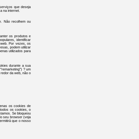
serviços que deseja
 na internet.
te. Não recolhem ou
anter os produtos e
pulares, identificar
 web. Por vezes, os
sas, podem utilizar
nas utilizados para
okies durante a sua
 "remarketing") ? um
 redor da web, não o
penas os cookies de
 todos os cookies, o
estamos. Se bloqueou
do seu browser (veja
ermitirá que o nosso