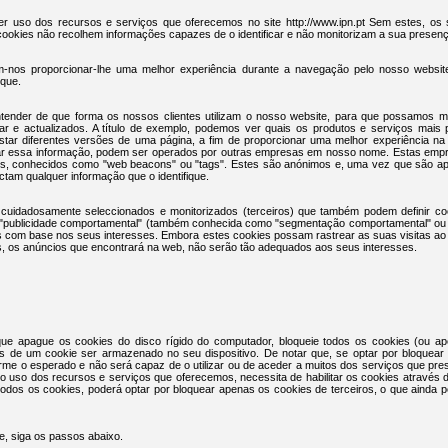
er uso dos recursos e serviços que oferecemos no site http://www.ipn.pt Sem estes, os 
 cookies não recolhem informações capazes de o identificar e não monitorizam a sua presença
em-nos proporcionar-lhe uma melhor experiência durante a navegação pelo nosso websi
ique.
ntender de que forma os nossos clientes utilizam o nosso website, para que possamos m
izar e actualizados. A título de exemplo, podemos ver quais os produtos e serviços mais po
star diferentes versões de uma página, a fim de proporcionar uma melhor experiência na
tar essa informação, podem ser operados por outras empresas em nosso nome. Estas empre
es, conhecidos como "web beacons" ou "tags". Estes são anónimos e, uma vez que são ape
ectam qualquer informação que o identifique.
uidadosamente seleccionados e monitorizados (terceiros) que também podem definir co
 é "publicidade comportamental" (também conhecida como "segmentação comportamental" ou
s com base nos seus interesses. Embora estes cookies possam rastrear as suas visitas ao
s, os anúncios que encontrará na web, não serão tão adequados aos seus interesses.
ue apague os cookies do disco rígido do computador, bloqueie todos os cookies (ou a
es de um cookie ser armazenado no seu dispositivo. De notar que, se optar por bloquear
rme o esperado e não será capaz de o utilizar ou de aceder a muitos dos serviços que pr
no uso dos recursos e serviços que oferecemos, necessita de habilitar os cookies através 
odos os cookies, poderá optar por bloquear apenas os cookies de terceiros, o que ainda p
e, siga os passos abaixo.