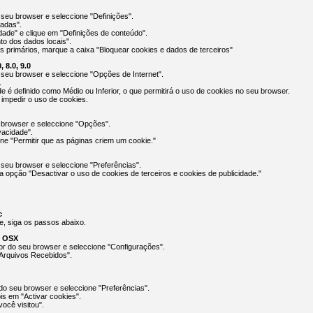
seu browser e seleccione "Definições".
çadas".
ade" e clique em "Definições de conteúdo".
to dos dados locais".
 primários, marque a caixa "Bloquear cookies e dados de terceiros"
, 8.0, 9.0
 seu browser e seleccione "Opções de Internet".
.
ade é definido como Médio ou Inferior, o que permitirá o uso de cookies no seu browser.
á impedir o uso de cookies.
 browser e seleccione "Opções".
vacidade".
one "Permitir que as páginas criem um cookie."
 seu browser e seleccione "Preferências".
a opção "Desactivar o uso de cookies de terceiros e cookies de publicidade."
c
e, siga os passos abaixo.
m OSX
ior do seu browser e seleccione "Configurações".
Arquivos Recebidos".
 do seu browser e seleccione "Preferências".
is em "Activar cookies".
ocê visitou".