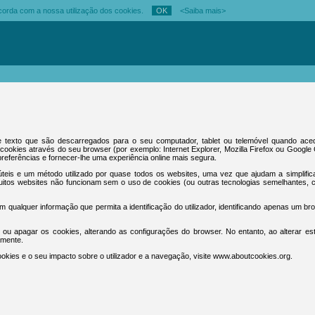
oncorda com a nossa utilização dos cookies.
<
Saiba mais
>
 texto que são descarregados para o seu computador, tablet ou telemóvel quando ac
cookies através do seu browser (por exemplo: Internet Explorer, Mozilla Firefox ou Googl
referências e fornecer-lhe uma experiência online mais segura.
teis e um método utilizado por quase todos os websites, uma vez que ajudam a simplific
muitos websites não funcionam sem o uso de cookies (ou outras tecnologias semelhantes,
 qualquer informação que permita a identificação do utilizador, identificando apenas um 
ear ou apagar os cookies, alterando as configurações do browser. No entanto, ao alterar es
amente.
okies e o seu impacto sobre o utilizador e a navegação, visite www.aboutcookies.org.