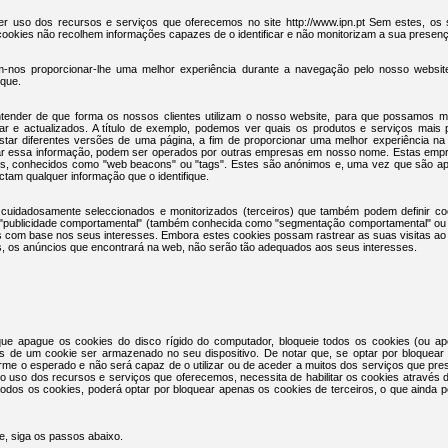
er uso dos recursos e serviços que oferecemos no site http://www.ipn.pt Sem estes, os 
 cookies não recolhem informações capazes de o identificar e não monitorizam a sua presença
em-nos proporcionar-lhe uma melhor experiência durante a navegação pelo nosso websi
ique.
ntender de que forma os nossos clientes utilizam o nosso website, para que possamos m
izar e actualizados. A título de exemplo, podemos ver quais os produtos e serviços mais po
star diferentes versões de uma página, a fim de proporcionar uma melhor experiência na
tar essa informação, podem ser operados por outras empresas em nosso nome. Estas empre
es, conhecidos como "web beacons" ou "tags". Estes são anónimos e, uma vez que são ape
ectam qualquer informação que o identifique.
uidadosamente seleccionados e monitorizados (terceiros) que também podem definir co
 é "publicidade comportamental" (também conhecida como "segmentação comportamental" ou
s com base nos seus interesses. Embora estes cookies possam rastrear as suas visitas ao
s, os anúncios que encontrará na web, não serão tão adequados aos seus interesses.
ue apague os cookies do disco rígido do computador, bloqueie todos os cookies (ou a
es de um cookie ser armazenado no seu dispositivo. De notar que, se optar por bloquear
rme o esperado e não será capaz de o utilizar ou de aceder a muitos dos serviços que pr
no uso dos recursos e serviços que oferecemos, necessita de habilitar os cookies através 
odos os cookies, poderá optar por bloquear apenas os cookies de terceiros, o que ainda p
e, siga os passos abaixo.