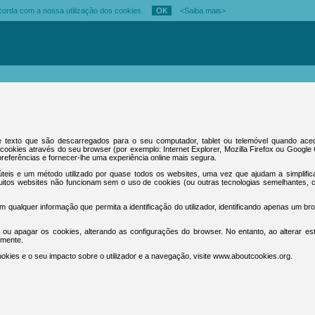
oncorda com a nossa utilização dos cookies.
<
Saiba mais
>
 texto que são descarregados para o seu computador, tablet ou telemóvel quando ac
cookies através do seu browser (por exemplo: Internet Explorer, Mozilla Firefox ou Googl
referências e fornecer-lhe uma experiência online mais segura.
teis e um método utilizado por quase todos os websites, uma vez que ajudam a simplific
muitos websites não funcionam sem o uso de cookies (ou outras tecnologias semelhantes,
 qualquer informação que permita a identificação do utilizador, identificando apenas um 
ear ou apagar os cookies, alterando as configurações do browser. No entanto, ao alterar es
amente.
okies e o seu impacto sobre o utilizador e a navegação, visite www.aboutcookies.org.