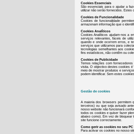
Cookies Essenciais
São essenciais para o ajudar a faz
utilizar não serão fornecidos. Estes
Cookies de Funcionalidade
Cookies de funcionalidade permit
armazenam informação que o identif
Cookies Analíticos
Cookies Analíticos ajudam-nos a e
serviços relevantes, fáceis de util
quando e onde ocorrem erros, e te
serviços que utilizamos para colec
tecnologias semelhantes aos cooki
fins estatísticos, não contêm ou col
Cookies de Publicidade
Temos relações com fornecedores c
visita. O objectivo destes cookies
meio de mostrar produtos e serviço
podem identificar. Sem estes cookie
Gestão de cookies
A maioria dos browsers permitem q
terceiros) ou que seja avisado ant
nosso website não funcionará confo
todos os cookies e quiser fazer ple
abaixo como). Em vez de bloquear t
site funcione correctamente.
Como gerir as cookies no seu PC
Para activar os cookies no nosso sit