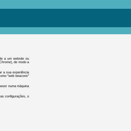
ede a um website ou
e Chrome), de modo a
ar a sua experiência
 como "web beacons"
browser numa máquina
tas configurações, o