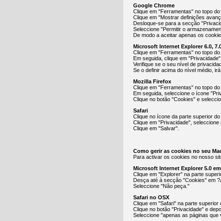
Google Chrome
Clique em "Ferramentas" no topo do 
Clique em "Mostrar definições avan
Desloque-se para a secção "Privacid
Seleccione "Permitir o armazenamen
De modo a aceitar apenas os cookies
Microsoft Internet Explorer 6.0, 7.0
Clique em "Ferramentas" no topo do
Em seguida, clique em "Privacidade"
Verifique se o seu nível de privacid
Se o definir acima do nível médio, ir
Mozilla Firefox
Clique em "Ferramentas" no topo do
Em seguida, seleccione o ícone "Pri
Clique no botão "Cookies" e selecci
Safari
Clique no ícone da parte superior do
Clique em "Privacidade", seleccione 
Clique em "Salvar".
Como gerir as cookies no seu Ma
Para activar os cookies no nosso sit
Microsoft Internet Explorer 5.0 e
Clique em "Explorer" na parte super
Desça até à secção "Cookies" em ?
Seleccione "Não peça."
Safari no OSX
Clique em "Safari" na parte superior
Clique no botão "Privacidade" e depo
Seleccione "apenas as páginas que v