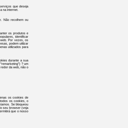
serviços que deseja
 na internet.
te. Não recolhem ou
anter os produtos e
pulares, identificar
 web. Por vezes, os
sas, podem utilizar
nas utilizados para
okies durante a sua
 "remarketing") ? um
 redor da web, não o
penas os cookies de
 todos os cookies, o
estamos. Se bloqueou
do seu browser (veja
ermitirá que o nosso