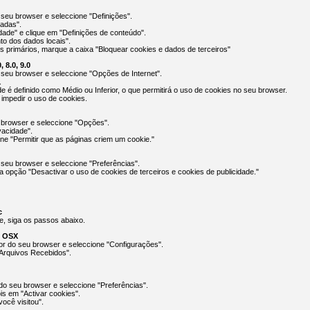
seu browser e seleccione "Definições".
çadas".
ade" e clique em "Definições de conteúdo".
to dos dados locais".
 primários, marque a caixa "Bloquear cookies e dados de terceiros"
, 8.0, 9.0
 seu browser e seleccione "Opções de Internet".
.
ade é definido como Médio ou Inferior, o que permitirá o uso de cookies no seu browser.
á impedir o uso de cookies.
 browser e seleccione "Opções".
vacidade".
one "Permitir que as páginas criem um cookie."
 seu browser e seleccione "Preferências".
a opção "Desactivar o uso de cookies de terceiros e cookies de publicidade."
c
e, siga os passos abaixo.
m OSX
ior do seu browser e seleccione "Configurações".
Arquivos Recebidos".
 do seu browser e seleccione "Preferências".
is em "Activar cookies".
ocê visitou".