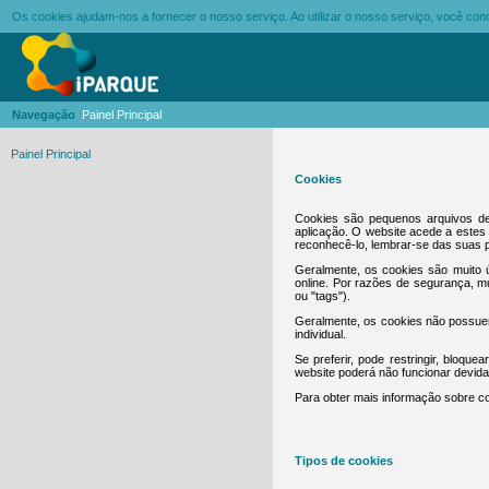
Os cookies ajudam-nos a fornecer o nosso serviço. Ao utilizar o nosso serviço, você c
Navegação
Painel Principal
Painel Principal
Cookies
Cookies são pequenos arquivos de
aplicação. O website acede a estes 
reconhecê-lo, lembrar-se das suas p
Geralmente, os cookies são muito ú
online. Por razões de segurança, 
ou "tags").
Geralmente, os cookies não possuem
individual.
Se preferir, pode restringir, bloqu
website poderá não funcionar devid
Para obter mais informação sobre co
Tipos de cookies