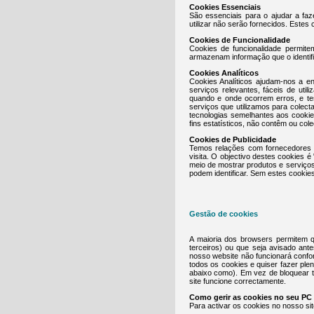
Cookies Essenciais
São essenciais para o ajudar a faz
utilizar não serão fornecidos. Estes
Cookies de Funcionalidade
Cookies de funcionalidade permit
armazenam informação que o identif
Cookies Analíticos
Cookies Analíticos ajudam-nos a e
serviços relevantes, fáceis de util
quando e onde ocorrem erros, e te
serviços que utilizamos para colec
tecnologias semelhantes aos cooki
fins estatísticos, não contêm ou col
Cookies de Publicidade
Temos relações com fornecedores c
visita. O objectivo destes cookies
meio de mostrar produtos e serviço
podem identificar. Sem estes cookie
Gestão de cookies
A maioria dos browsers permitem q
terceiros) ou que seja avisado ant
nosso website não funcionará confo
todos os cookies e quiser fazer ple
abaixo como). Em vez de bloquear t
site funcione correctamente.
Como gerir as cookies no seu PC
Para activar os cookies no nosso sit