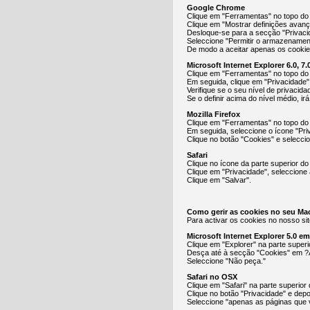
Google Chrome
Clique em "Ferramentas" no topo do 
Clique em "Mostrar definições avan
Desloque-se para a secção "Privacid
Seleccione "Permitir o armazenamen
De modo a aceitar apenas os cookies
Microsoft Internet Explorer 6.0, 7.0
Clique em "Ferramentas" no topo do
Em seguida, clique em "Privacidade"
Verifique se o seu nível de privacid
Se o definir acima do nível médio, ir
Mozilla Firefox
Clique em "Ferramentas" no topo do
Em seguida, seleccione o ícone "Pri
Clique no botão "Cookies" e selecci
Safari
Clique no ícone da parte superior do
Clique em "Privacidade", seleccione 
Clique em "Salvar".
Como gerir as cookies no seu Ma
Para activar os cookies no nosso sit
Microsoft Internet Explorer 5.0 e
Clique em "Explorer" na parte super
Desça até à secção "Cookies" em ?
Seleccione "Não peça."
Safari no OSX
Clique em "Safari" na parte superior
Clique no botão "Privacidade" e depo
Seleccione "apenas as páginas que v