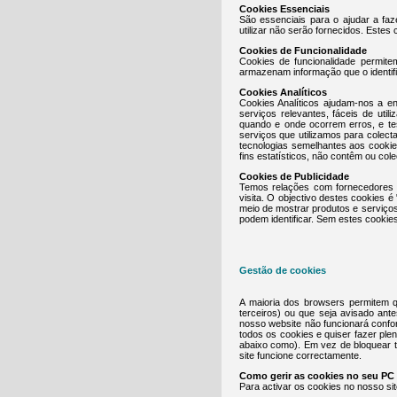
Cookies Essenciais
São essenciais para o ajudar a faz
utilizar não serão fornecidos. Estes
Cookies de Funcionalidade
Cookies de funcionalidade permit
armazenam informação que o identif
Cookies Analíticos
Cookies Analíticos ajudam-nos a e
serviços relevantes, fáceis de util
quando e onde ocorrem erros, e te
serviços que utilizamos para colec
tecnologias semelhantes aos cooki
fins estatísticos, não contêm ou col
Cookies de Publicidade
Temos relações com fornecedores c
visita. O objectivo destes cookies
meio de mostrar produtos e serviço
podem identificar. Sem estes cookie
Gestão de cookies
A maioria dos browsers permitem q
terceiros) ou que seja avisado ant
nosso website não funcionará confo
todos os cookies e quiser fazer ple
abaixo como). Em vez de bloquear t
site funcione correctamente.
Como gerir as cookies no seu PC
Para activar os cookies no nosso sit