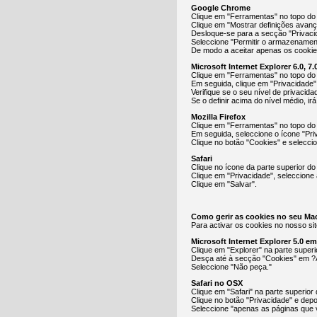
Google Chrome
Clique em "Ferramentas" no topo do 
Clique em "Mostrar definições avan
Desloque-se para a secção "Privacid
Seleccione "Permitir o armazenamen
De modo a aceitar apenas os cookies
Microsoft Internet Explorer 6.0, 7.0
Clique em "Ferramentas" no topo do
Em seguida, clique em "Privacidade"
Verifique se o seu nível de privacid
Se o definir acima do nível médio, ir
Mozilla Firefox
Clique em "Ferramentas" no topo do
Em seguida, seleccione o ícone "Pri
Clique no botão "Cookies" e selecci
Safari
Clique no ícone da parte superior do
Clique em "Privacidade", seleccione 
Clique em "Salvar".
Como gerir as cookies no seu Ma
Para activar os cookies no nosso sit
Microsoft Internet Explorer 5.0 e
Clique em "Explorer" na parte super
Desça até à secção "Cookies" em ?
Seleccione "Não peça."
Safari no OSX
Clique em "Safari" na parte superior
Clique no botão "Privacidade" e depo
Seleccione "apenas as páginas que v