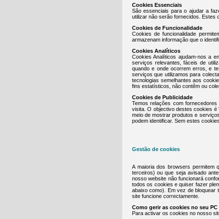
Cookies Essenciais
São essenciais para o ajudar a faz
utilizar não serão fornecidos. Estes
Cookies de Funcionalidade
Cookies de funcionalidade permit
armazenam informação que o identif
Cookies Analíticos
Cookies Analíticos ajudam-nos a e
serviços relevantes, fáceis de util
quando e onde ocorrem erros, e te
serviços que utilizamos para colec
tecnologias semelhantes aos cooki
fins estatísticos, não contêm ou col
Cookies de Publicidade
Temos relações com fornecedores c
visita. O objectivo destes cookies
meio de mostrar produtos e serviço
podem identificar. Sem estes cookie
Gestão de cookies
A maioria dos browsers permitem q
terceiros) ou que seja avisado ant
nosso website não funcionará confo
todos os cookies e quiser fazer ple
abaixo como). Em vez de bloquear t
site funcione correctamente.
Como gerir as cookies no seu PC
Para activar os cookies no nosso sit