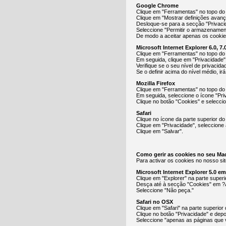
Google Chrome
Clique em "Ferramentas" no topo do 
Clique em "Mostrar definições avan
Desloque-se para a secção "Privacid
Seleccione "Permitir o armazenamen
De modo a aceitar apenas os cookies
Microsoft Internet Explorer 6.0, 7.0
Clique em "Ferramentas" no topo do
Em seguida, clique em "Privacidade"
Verifique se o seu nível de privacid
Se o definir acima do nível médio, ir
Mozilla Firefox
Clique em "Ferramentas" no topo do
Em seguida, seleccione o ícone "Pri
Clique no botão "Cookies" e selecci
Safari
Clique no ícone da parte superior do
Clique em "Privacidade", seleccione 
Clique em "Salvar".
Como gerir as cookies no seu Ma
Para activar os cookies no nosso sit
Microsoft Internet Explorer 5.0 e
Clique em "Explorer" na parte super
Desça até à secção "Cookies" em ?
Seleccione "Não peça."
Safari no OSX
Clique em "Safari" na parte superior
Clique no botão "Privacidade" e depo
Seleccione "apenas as páginas que v